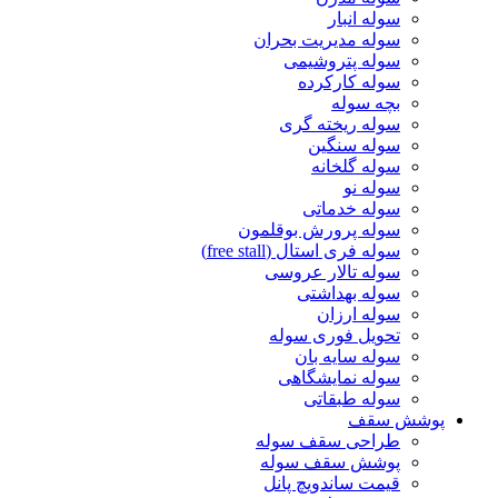
سوله انبار
سوله مدیریت بحران
سوله پتروشیمی
سوله کارکرده
بچه سوله
سوله ریخته گری
سوله سنگین
سوله گلخانه
سوله نو
سوله خدماتی
سوله پرورش بوقلمون
سوله فری استال (free stall)
سوله تالار عروسی
سوله بهداشتی
سوله ارزان
تحویل فوری سوله
سوله سایه بان
سوله نمایشگاهی
سوله طبقاتی
پوشش سقف
طراحی سقف سوله
پوشش سقف سوله
قیمت ساندویچ پانل