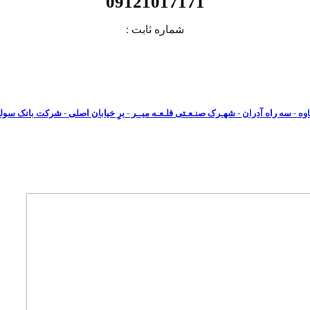
09121017171
شماره ثابت :
02122220266
وه - سه راه آدران - شهـرک صنـعـتی قلـعـه میــر - برِ خیابان اصلی - شرکت بانک سوله