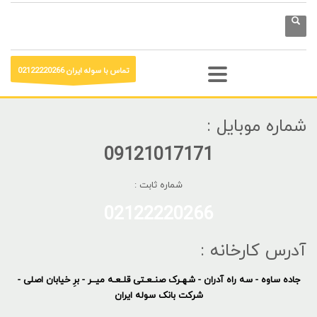
تماس با سوله ایران 02122220266
شماره موبایل :
09121017171
شماره ثابت :
02122220266
آدرس کارخانه :
جاده ساوه - سه راه آدران - شهـرک صنـعـتی قلـعـه میــر - برِ خیابان اصلی -
شرکت بانک سوله ایران